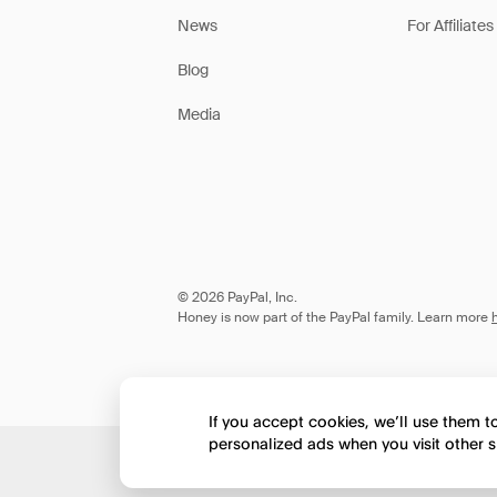
News
For Affiliates
Blog
Media
© 2026 PayPal, Inc.
Honey is now part of the PayPal family. Learn more
If you accept cookies, we’ll use them 
personalized ads when you visit other s
Would you like to view 