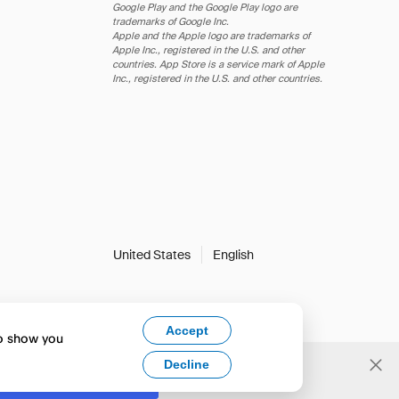
Google Play and the Google Play logo are
trademarks of Google Inc.
Apple and the Apple logo are trademarks of
Apple Inc., registered in the U.S. and other
countries. App Store is a service mark of Apple
Inc., registered in the U.S. and other countries.
United States
English
Accept
to show you
Decline
Yes, change to English