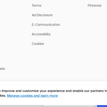
Terms
Pinterest
Ad Disclosure
E-Communication
Accessibility
Cookies
here
.
to improve and customize your experience and enable our partners 
ites.
Manage cookies and learn more
this page in English?
No, seguir navegando