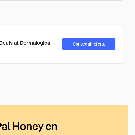
Deals at Dermalogica
Conseguir oferta
al Honey en