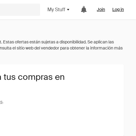
My Stuff
Join
Log in
a tus compras en
es
.