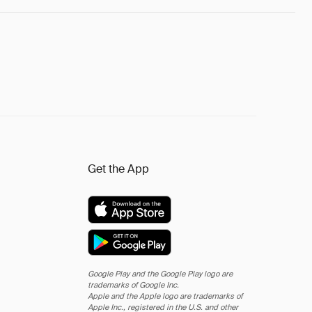
Get the App
Google Play and the Google Play logo are
trademarks of Google Inc.
Apple and the Apple logo are trademarks of
Apple Inc., registered in the U.S. and other