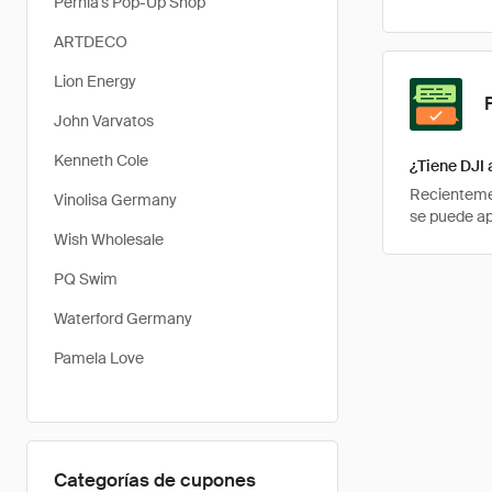
Pernia’s Pop-Up Shop
ARTDECO
Lion Energy
John Varvatos
Kenneth Cole
¿Tiene DJI
Recientemen
Vinolisa Germany
se puede ap
Wish Wholesale
PQ Swim
Waterford Germany
Pamela Love
Categorías de cupones