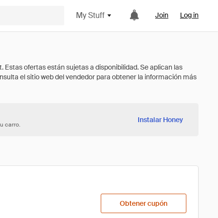
My Stuff
Join
Log in
Instalar Honey
u carro.
Obtener cupón