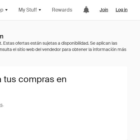
op
My Stuff
Rewards
Join
Log in
om
a tus compras en
es
.