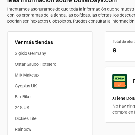
Más información sobre DollarDays.com
Intentamos asegurarnos de que toda la información que se muestra a
con los programas de la tienda, las políticas, las ofertas, los des
podrían ser inexactos u obsoletos. Puedes consultar la información m
Ver más tiendas
Total de ofer
9
Sigikid Germany
Ostar Grupo Hotelero
Milk Makeup
Cycplus UK
Blix Bike
¿Tiene Dol
No hay ning
24S US
compra en D
Dickies Life
Rainbow