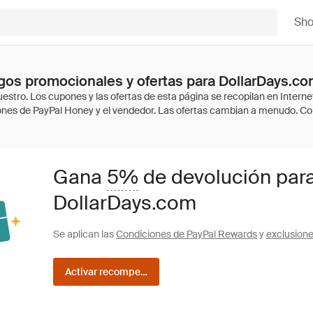
Sh
os promocionales y ofertas para DollarDays.c
Gana
5%
de devolución par
DollarDays.com
Se aplican las
Condiciones de PayPal Rewards
y
exclusion
Activar recompensas