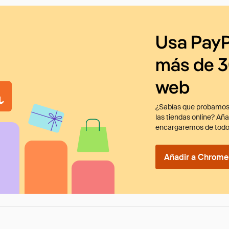
Usa PayP
más de 3
web
¿Sabías que probamos
las tiendas online? Añ
encargaremos de todo
Añadir a Chrome 