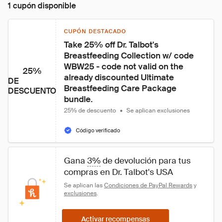
1 cupón disponible
CUPÓN DESTACADO
Take 25% off Dr. Talbot's 
Breastfeeding Collection w/ code 
WBW25 - code not valid on the 
25%
already discounted Ultimate 
DE
Breastfeeding Care Package 
DESCUENTO
bundle.
25% de descuento
•
Se aplican exclusiones
Código verificado
Gana 
3%
 de devolución para tus 
compras en Dr. Talbot's USA
Se aplican las 
Condiciones de PayPal Rewards
 y 
exclusiones
.
Activar recompensas