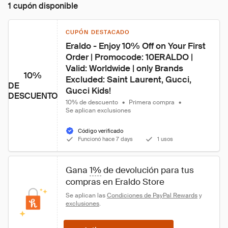
1 cupón disponible
CUPÓN DESTACADO
Eraldo - Enjoy 10% Off on Your First 
Order | Promocode: 10ERALDO | 
Valid: Worldwide | only Brands 
10%
Excluded: Saint Laurent, Gucci, 
DE
Gucci Kids!
DESCUENTO
10% de descuento
•
Primera compra
•
Se aplican exclusiones
Código verificado
Funcionó hace 7 days
1 usos
Gana 
1%
 de devolución para tus 
compras en Eraldo Store
Se aplican las 
Condiciones de PayPal Rewards
 y 
exclusiones
.