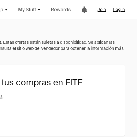
op
My Stuff
Rewards
Join
Log in
 tus compras en FITE
es
.