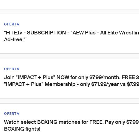
OFERTA
"FITE.tv - SUBSCRIPTION - "AEW Plus - All Elite Wrestli
Ad-free!"
OFERTA
Join "IMPACT + Plus" NOW for only $7.99/month. FREE 3
"IMPACT + Plus" Membership - only $71.99/year vs $7.9
OFERTA
Watch select BOXING matches for FREE! Pay only $7.99 t
BOXING fights!