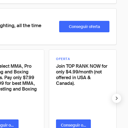
ighting, all the time
Conseguir oferta
OFERTA
elect MMA, Pro
Join TOP RANK NOW for
ng and Boxing
only $4.99/month (not
. Pay only $7.99
offered in USA &
99 for best MMA,
Canada).
stling and Boxing
guir oferta
Conseguir oferta