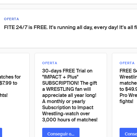
OFERTA
FITE 24/7 is FREE. It's running all day, every day! It's all f
OFERTA
OFERTA
30-days FREE Trial on
FREE S
ches for
"IMPACT + Plus"
Wrestli
$7.99 to
SUBSCRIPTION! The gift
matches
a WRESTLING fan will
to $49.
hts!
appreciate all year long!
Pro Wre
A monthly or yearly
fights!
Subscription to Impact
Wrestling-watch over
3,000 hours of matches!
ta
Conseguir oferta
Conse