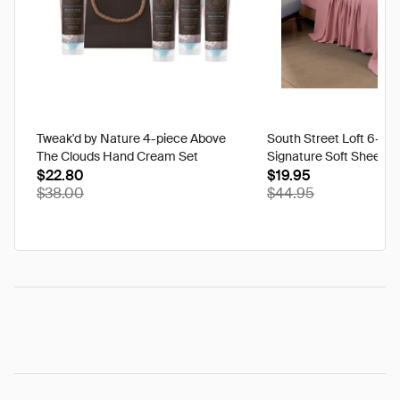
Tweak'd by Nature 4-piece Above
South Street Loft 6-pi
The Clouds Hand Cream Set
Signature Soft Sheet S
$22.80
$19.95
$38.00
$44.95