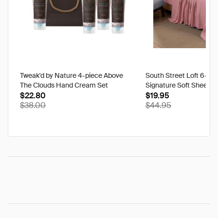
Tweak'd by Nature 4-piece Above
South Street Loft 6-pi
The Clouds Hand Cream Set
Signature Soft Sheet S
$22.80
$19.95
$38.00
$44.95