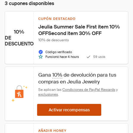
3 cupones disponibles
CUPÓN DESTACADO
Jeulia Summer Sale First item 10% 
10%
OFFSecond item 30% OFF
DE
10% de descuento
DESCUENTO
Código verificado
Funcionó hace 4 hours
59 usos
Gana 
10%
 de devolución para tus 
compras en Jeulia Jewelry
Se aplican las 
Condiciones de PayPal Rewards
 y 
exclusiones
.
Activar recompensas
AÑADIR HONEY