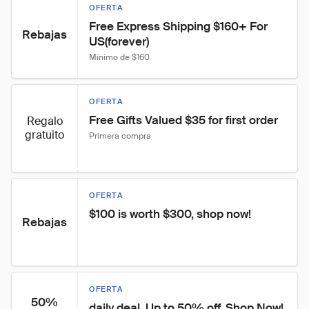
OFERTA
Free Express Shipping $160+ For 
Rebajas
US(forever)
Mínimo de $160
OFERTA
Free Gifts Valued $35 for first order
Regalo
gratuito
Primera compra
OFERTA
$100 is worth $300, shop now!
Rebajas
OFERTA
50%
daily deal, Up to 50% off, Shop Now!