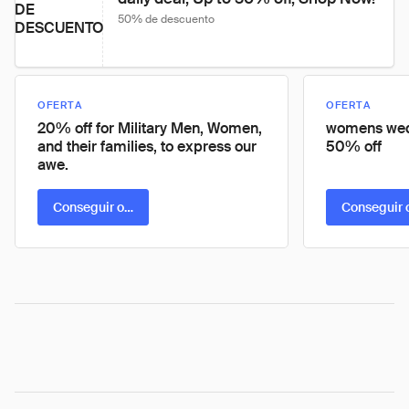
DE
50% de descuento
DESCUENTO
OFERTA
OFERTA
20% off for Military Men, Women,
womens wed
and their families, to express our
50% off
awe.
Conseguir oferta
Conseguir 