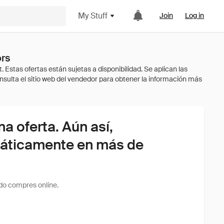
My Stuff
Join
Log in
ors
 oferta. Aún así,
áticamente en más de
do compres online.