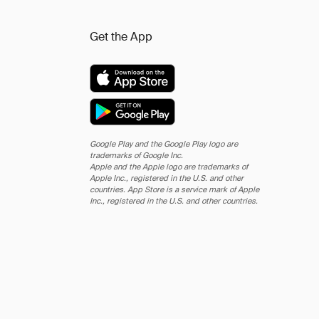
Get the App
Google Play and the Google Play logo are
trademarks of Google Inc.
Apple and the Apple logo are trademarks of
Apple Inc., registered in the U.S. and other
countries. App Store is a service mark of Apple
Inc., registered in the U.S. and other countries.