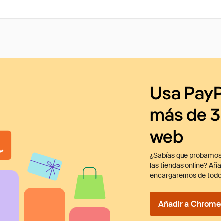
Usa PayP
más de 3
web
¿Sabías que probamos
las tiendas online? Añ
encargaremos de todo
Añadir a Chrome 