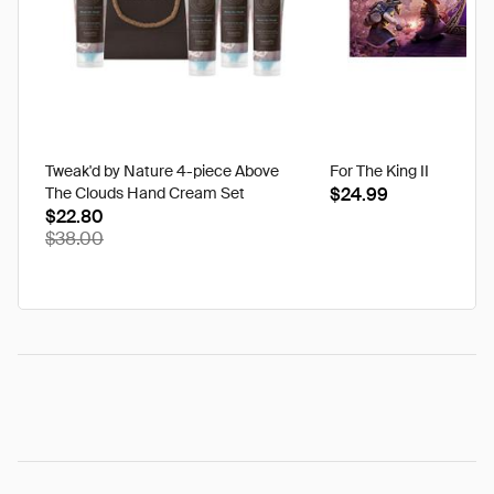
Tweak'd by Nature 4-piece Above
For The King II
The Clouds Hand Cream Set
$24.99
$22.80
$38.00