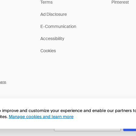
Terms
Pinterest
Ad Disclosure
E-Communication
Accessibility
Cookies
here
.
to improve and customize your experience and enable our partners 
ites.
Manage cookies and learn more
this page in English?
No, seguir navegando