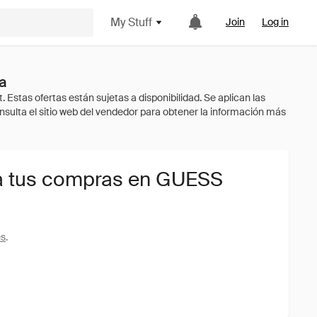
My Stuff
Join
Log in
a
a tus compras en GUESS
es
.