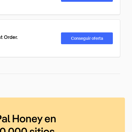
t Order.
Conseguir oferta
al Honey en
0 000 sitios