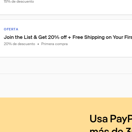
15% de descuento
OFERTA
Join the List & Get 20% off + Free Shipping on Your Firs
20% de descuento
•
Primera compra
Usa PayP
más de 3