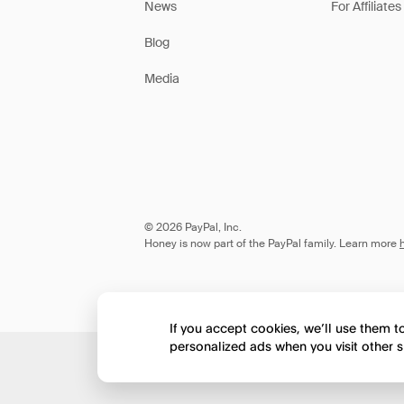
News
For Affiliates
Blog
Media
© 2026 PayPal, Inc.
Honey is now part of the PayPal family. Learn more
If you accept cookies, we’ll use them 
personalized ads when you visit other s
Would you like to view 