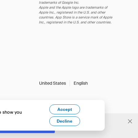
trademarks of Google Inc.
Apple and the Apple logo are trademarks of
Apple Inc., registered in the U.S. and other
countries. App Store is a service mark of Apple
Inc., registered in the U.S. and other countries.
United States
English
Accept
to show you
Decline
Yes, change to English