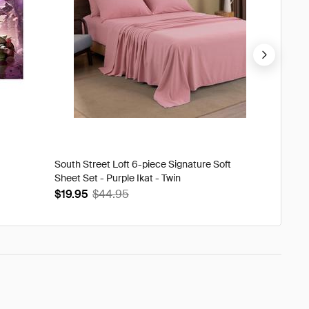
South Street Loft 6-piece Signature Soft
Tweak'd
Sheet Set - Purple Ikat - Twin
Volumi
$19.95
$44.95
$93.9