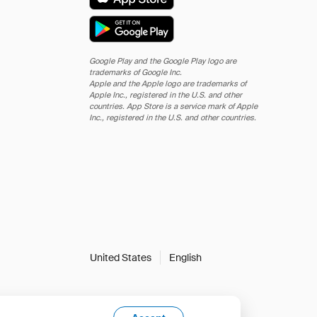
Google Play and the Google Play logo are
trademarks of Google Inc.
Apple and the Apple logo are trademarks of
Apple Inc., registered in the U.S. and other
countries. App Store is a service mark of Apple
Inc., registered in the U.S. and other countries.
United States
English