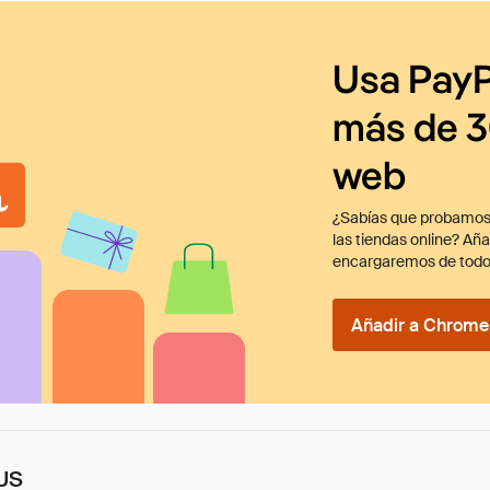
Usa PayP
más de 3
web
¿Sabías que probamos
las tiendas online? Añ
encargaremos de todo
Añadir a Chrome 
 US