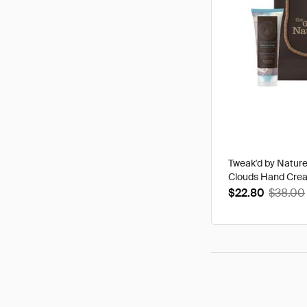
Tweak'd by Natur
Clouds Hand Cre
$22.80
$38.00