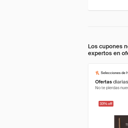
Los cupones no
expertos en of
Selecciones de 
Ofertas
diaria
No te pierdas nues
33% off