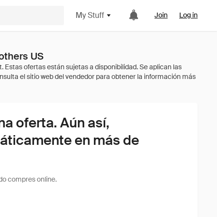
My Stuff
Join
Log in
rothers US
 oferta. Aún así,
áticamente en más de
do compres online.