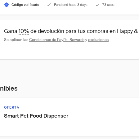
Código verificado
Funcionó hace 3 days
73 usos
Gana 
10%
 de devolución para tus compras en Happy & 
Se aplican las 
Condiciones de PayPal Rewards
 y 
exclusiones
.
onibles
OFERTA
Smart Pet Food Dispenser