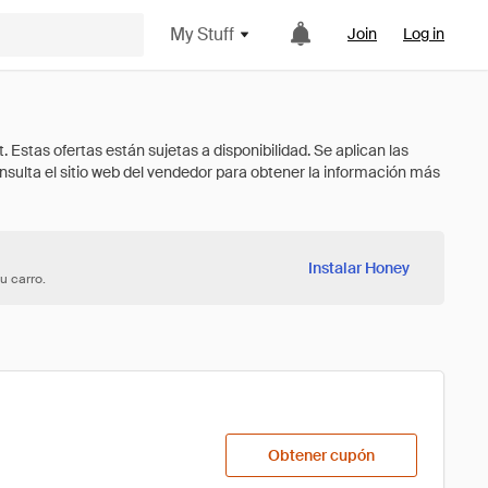
My Stuff
Join
Log in
Instalar Honey
u carro.
Obtener cupón