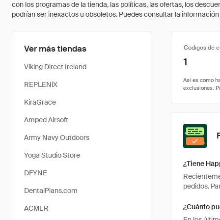
con los programas de la tienda, las políticas, las ofertas, los des
podrían ser inexactos u obsoletos. Puedes consultar la información m
Ver más tiendas
Códigos de 
1
Viking Direct Ireland
REPLENiX
KiraGrace
Amped Airsoft
Army Navy Outdoors
Yoga Studio Store
¿Tiene Hap
DFYNE
Recientemen
pedidos. Pa
DentalPlans.com
¿Cuánto pu
ACMER
En los últi