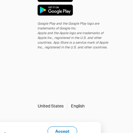
Google Play and the Google Play logo are
trademarks of Google Inc.
Apple and the Apple logo are trademarks of
Apple Inc., registered in the U.S. and other
countries. App Store is a service mark of Apple
Inc., registered in the U.S. and other countries.
United States
English
Accept