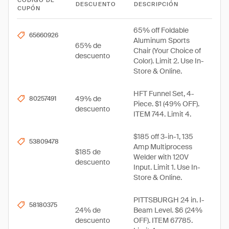
CÓDIGO DE
DESCUENTO
DESCRIPCIÓN
CUPÓN
65% off Foldable
65660926
Aluminum Sports
65% de
Chair (Your Choice of
descuento
Color). Limit 2. Use In-
Store & Online.
HFT Funnel Set, 4-
49% de
80257491
Piece. $1 (49% OFF).
descuento
ITEM 744. Limit 4.
$185 off 3-in-1, 135
53809478
Amp Multiprocess
$185 de
Welder with 120V
descuento
Input. Limit 1. Use In-
Store & Online.
PITTSBURGH 24 in. I-
58180375
24% de
Beam Level. $6 (24%
descuento
OFF). ITEM 67785.