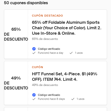
50 cupones disponibles
CUPÓN DESTACADO
65% off Foldable Aluminum Sports 
Chair (Your Choice of Color). Limit 2. 
65%
Use In-Store & Online.
DE
DESCUENTO
65% de descuento
Código verificado
Funcionó hace a day
1 usos
CUPÓN
HFT Funnel Set, 4-Piece. $1 (49% 
49%
OFF). ITEM 744. Limit 4.
DE
49% de descuento
DESCUENTO
Código verificado
Funcionó hace 8 days
1 usos