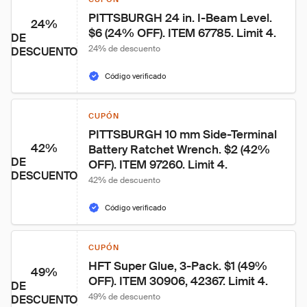
PITTSBURGH 24 in. I-Beam Level. 
24%
$6 (24% OFF). ITEM 67785. Limit 4.
DE
24% de descuento
DESCUENTO
Código verificado
CUPÓN
PITTSBURGH 10 mm Side-Terminal 
42%
Battery Ratchet Wrench. $2 (42% 
DE
OFF). ITEM 97260. Limit 4.
DESCUENTO
42% de descuento
Código verificado
CUPÓN
HFT Super Glue, 3-Pack. $1 (49% 
49%
OFF). ITEM 30906, 42367. Limit 4.
DE
49% de descuento
DESCUENTO