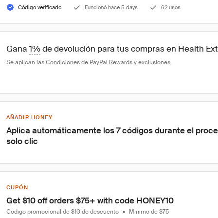
Código verificado
Funcionó hace 5 days
62 usos
Gana 
1%
 de devolución para tus compras en Health Ex
Se aplican las 
Condiciones de PayPal Rewards
 y 
exclusiones
.
AÑADIR HONEY
Aplica automáticamente los 7 códigos durante el proc
solo clic
CUPÓN
Get $10 off orders $75+ with code HONEY10
Código promocional de $10 de descuento
•
Mínimo de $75