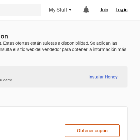
My Stuff
Join
Log in
ion
Instalar Honey
u carro.
Obtener cupón