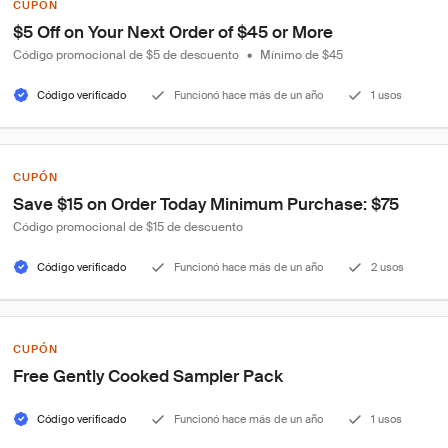
CUPÓN
$5 Off on Your Next Order of $45 or More
Código promocional de $5 de descuento
•
Mínimo de $45
Código verificado
Funcionó hace más de un año
1 usos
CUPÓN
Save $15 on Order Today Minimum Purchase: $75
Código promocional de $15 de descuento
Código verificado
Funcionó hace más de un año
2 usos
CUPÓN
Free Gently Cooked Sampler Pack
Código verificado
Funcionó hace más de un año
1 usos