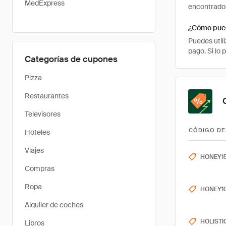
MedExpress
encontrados
¿Cómo pued
Puedes util
pago. Si lo 
Categorías de cupones
Pizza
Restaurantes
Televisores
CÓDIGO DE
Hoteles
Viajes
HONEY1
Compras
Ropa
HONEY1
Alquiler de coches
HOLISTI
Libros