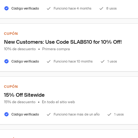
Código verificado
Funcionó hace 4 months
8 usos
CUPÓN
New Customers: Use Code SLABS10 for 10% Off!
10% de descuento
•
Primera compra
Código verificado
Funcionó hace 10 months
1 usos
CUPÓN
15% Off Sitewide
15% de descuento
•
En todo el sitio web
Código verificado
Funcionó hace más de un año
1 usos