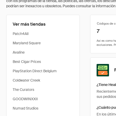
con los programas de la tienda, las políticas, las ofertas, los des
podrían ser inexactos u obsoletos. Puedes consultar la información m
Ver más tiendas
Códigos de 
7
Patch4All
Maryland Square
Avaline
Best Cigar Prices
PlayStation Direct Belgium
Coldwater Creek
¿Tiene Hea
The Curators
Recientemen
sus pedidos
GOODWINXXII
¿Cuánto pu
Numad Studios
En los últi