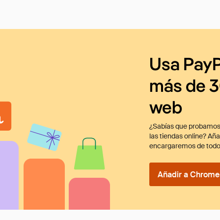
Usa PayP
más de 3
web
¿Sabías que probamos
las tiendas online? Añ
encargaremos de todo
Añadir a Chrome 