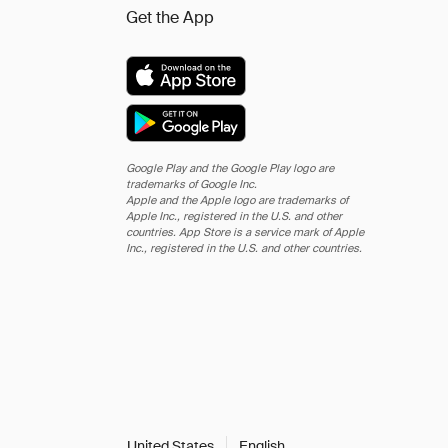
Get the App
Google Play and the Google Play logo are
trademarks of Google Inc.
Apple and the Apple logo are trademarks of
Apple Inc., registered in the U.S. and other
countries. App Store is a service mark of Apple
Inc., registered in the U.S. and other countries.
United States
English