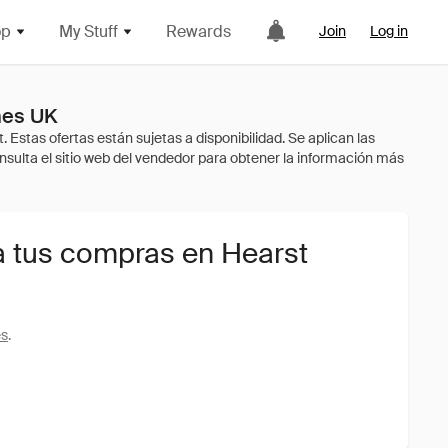
op
My Stuff
Rewards
Join
Log in
nes UK
a tus compras en Hearst
es
.