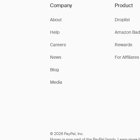
Company
Product
About
Droplist
Help
Amazon Bad
Careers
Rewards
News
For Affiliates
Blog
Media
© 2026 PayPal, Inc.
Honey is now part of the PayPal family. Learn more