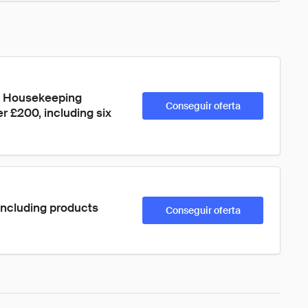
od Housekeeping 
Conseguir oferta
 £200, including six 
Including products 
Conseguir oferta