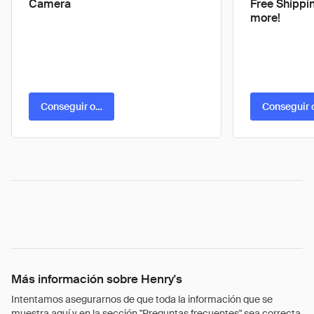
Camera
Free Shippi
more!
Conseguir oferta
Conseguir 
Más información sobre Henry's
Intentamos asegurarnos de que toda la información que se
muestra aquí y en la sección "Preguntas frecuentes" sea correcta.