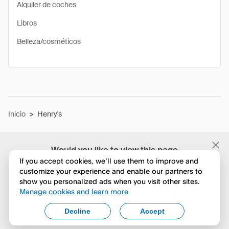
Alquiler de coches
Libros
Belleza/cosméticos
Inicio
>
Henry's
Would you like to view this page
in English?
If you accept cookies, we’ll use them to improve and
customize your experience and enable our partners to
show you personalized ads when you visit other sites.
No, seguir navegando
Manage cookies and learn more
Yes, change to English
Decline
Accept