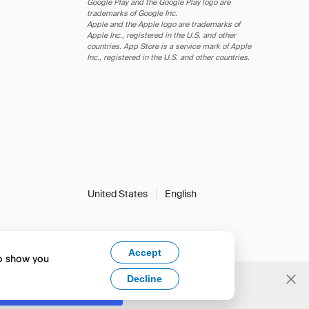
Google Play and the Google Play logo are
trademarks of Google Inc.
Apple and the Apple logo are trademarks of
Apple Inc., registered in the U.S. and other
countries. App Store is a service mark of Apple
Inc., registered in the U.S. and other countries.
United States
English
Accept
to show you
Decline
Yes, change to English