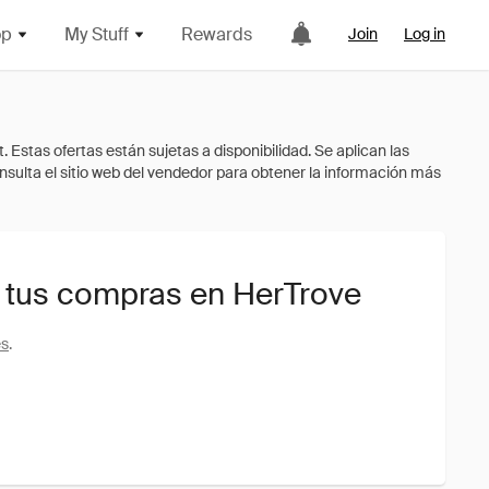
op
My Stuff
Rewards
Join
Log in
 tus compras en HerTrove
es
.