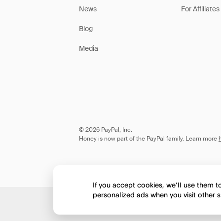
News
For Affiliates
Blog
Media
© 2026 PayPal, Inc.
Honey is now part of the PayPal family. Learn more
If you accept cookies, we’ll use them 
personalized ads when you visit other s
Would you like to view 