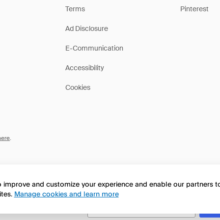
Terms
Pinterest
Ad Disclosure
E-Communication
Accessibility
Cookies
here
.
to improve and customize your experience and enable our partners 
ites.
Manage cookies and learn more
this page in English?
No, seguir navegando