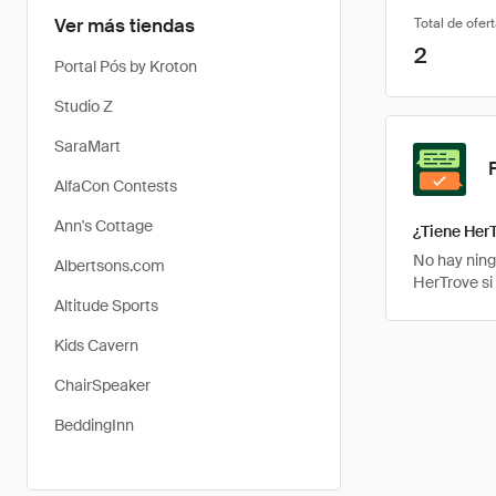
Ver más tiendas
Total de ofer
2
Portal Pós by Kroton
Studio Z
SaraMart
AlfaCon Contests
Ann's Cottage
¿Tiene Her
No hay ning
Albertsons.com
HerTrove si
Altitude Sports
Kids Cavern
ChairSpeaker
BeddingInn