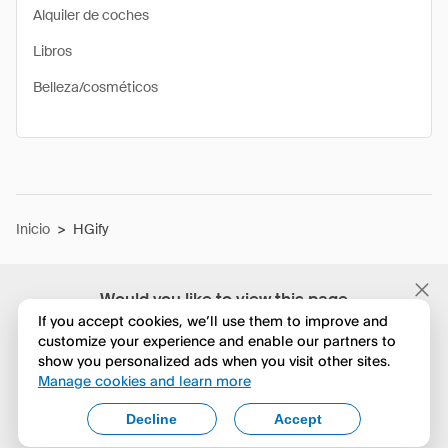
Alquiler de coches
Libros
Belleza/cosméticos
Inicio
>
HGify
Would you like to view this page
in English?
If you accept cookies, we’ll use them to improve and
customize your experience and enable our partners to
show you personalized ads when you visit other sites.
No, seguir navegando
Manage cookies and learn more
Yes, change to English
Decline
Accept