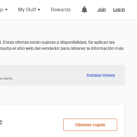
op
My Stuff
Rewards
Join
Log in
Instalar Honey
u carro.
€
Obtener cupón