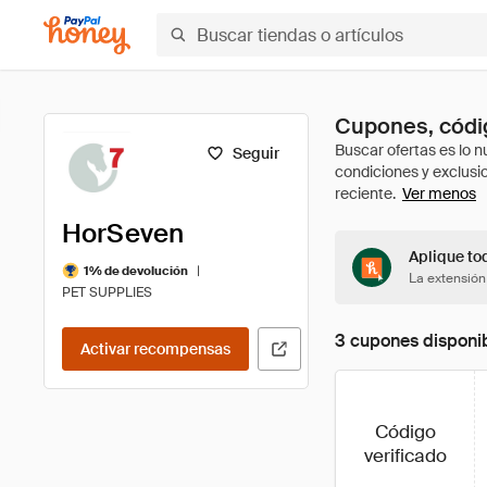
Cupones, códi
Seguir
Ver menos
HorSeven
Aplique to
|
1% de devolución
La extensión
PET SUPPLIES
3 cupones disponi
Activar recompensas
Código
verificado