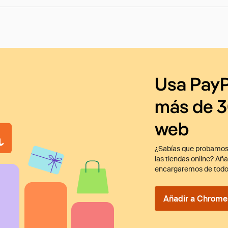
Usa PayP
más de 3
web
¿Sabías que probamos
las tiendas online? Añ
encargaremos de todo
Añadir a Chrome 