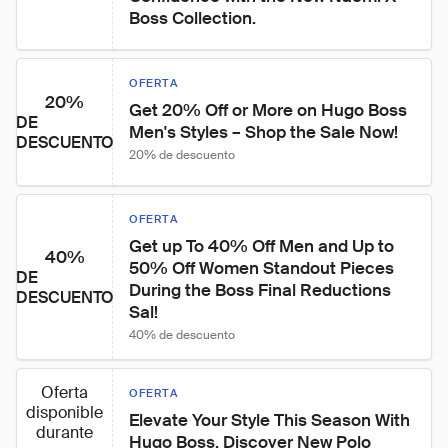
Boss Collection.
OFERTA
20%
Get 20% Off or More on Hugo Boss 
DE
Men's Styles – Shop the Sale Now!
DESCUENTO
20% de descuento
OFERTA
Get up To 40% Off Men and Up to 
40%
50% Off Women Standout Pieces 
DE
During the Boss Final Reductions 
DESCUENTO
Sal!
40% de descuento
Oferta
OFERTA
disponible
Elevate Your Style This Season With 
durante
Hugo Boss. Discover New Polo 