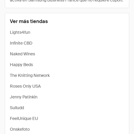
activa en Samsung Business France que no requiere cupón.
Ver más tiendas
Lights4fun
Infinite CBD
Naked Wines
Happy Beds
The Knitting Network
Roses Only USA
Jenny Patinkin
Sulludd
FeelUnique EU
Onskefoto