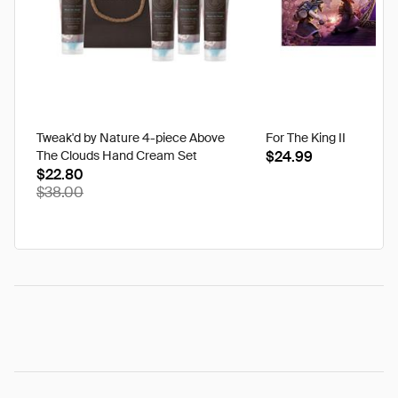
Tweak'd by Nature 4-piece Above
For The King II
The Clouds Hand Cream Set
$24.99
$22.80
$38.00