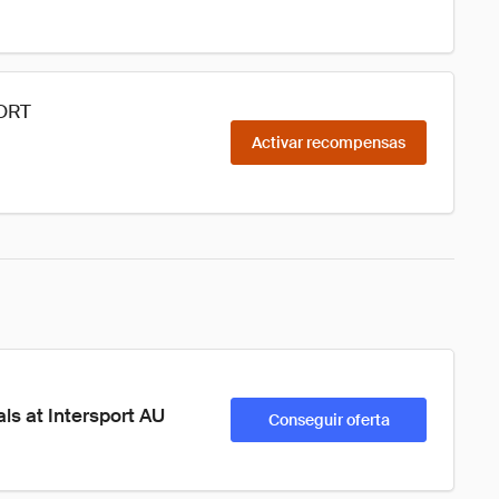
PORT
Activar recompensas
s at Intersport AU
Conseguir oferta