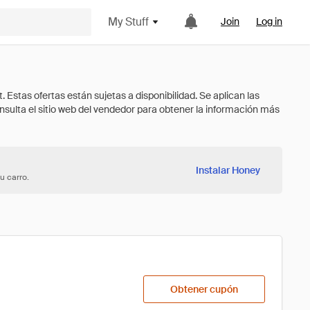
My Stuff
Join
Log in
Instalar Honey
u carro.
Obtener cupón