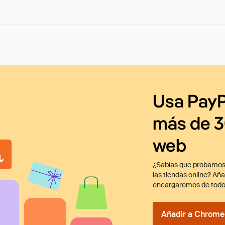
Usa PayP
más de 3
web
¿Sabías que probamos
las tiendas online? Añ
encargaremos de todo
Añadir a Chrome 