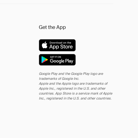
Get the App
Google Play and the Google Play logo are
trademarks of Google Inc.
Apple and the Apple logo are trademarks of
Apple Inc., registered in the U.S. and other
countries. App Store is a service mark of Apple
Inc., registered in the U.S. and other countries.