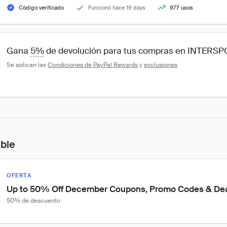
Código verificado
Funcionó hace 19 days
977 usos
Gana 
5%
 de devolución para tus compras en INTERS
Se aplican las 
Condiciones de PayPal Rewards
 y 
exclusiones
.
ible
OFERTA
Up to 50% Off December Coupons, Promo Codes & Deal
50% de descuento