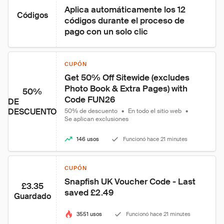
Aplica automáticamente los 12 
Códigos
códigos durante el proceso de 
pago con un solo clic
CUPÓN
Get 50% Off Sitewide (excludes 
Photo Book & Extra Pages) with 
50%
Code FUN26
DE
DESCUENTO
50% de descuento
•
En todo el sitio web
•
Se aplican exclusiones
146 usos
Funcionó hace 21 minutes
CUPÓN
Snapfish UK Voucher Code - Last 
£3.35
saved £2.49
Guardado
3551 usos
Funcionó hace 21 minutes