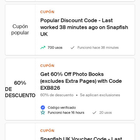
CUPÓN
Popular Discount Code - Last 
Cupón
worked 38 minutes ago on Snapfish 
popular
UK
700 usos
Funcionó hace 38 minutes
CUPÓN
Get 60% Off Photo Books 
(excludes Extra Pages) with Code 
60%
EXB826
DE
DESCUENTO
60% de descuento
•
Se aplican exclusiones
Código verificado
Funcionó hace 16 hours
20 usos
CUPÓN
Snapfish UK Voucher Code - Last 