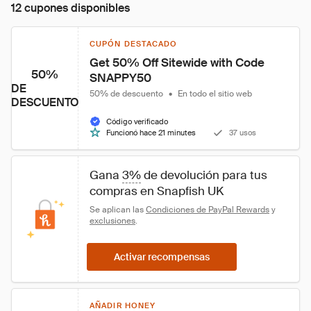
12 cupones disponibles
CUPÓN DESTACADO
Get 50% Off Sitewide with Code 
50%
SNAPPY50
DE
50% de descuento
•
En todo el sitio web
DESCUENTO
Código verificado
Funcionó hace 21 minutes
37 usos
Gana 
3%
 de devolución para tus 
compras en Snapfish UK
Se aplican las 
Condiciones de PayPal Rewards
 y 
exclusiones
.
Activar recompensas
AÑADIR HONEY