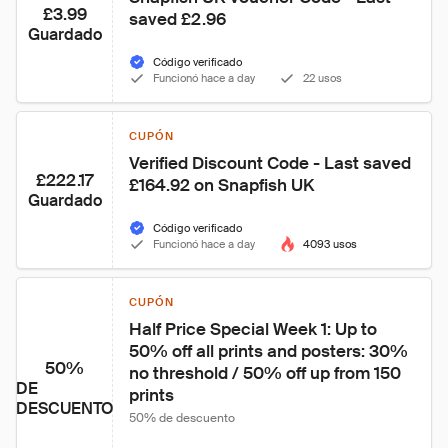
£3.99
saved £2.96
Guardado
Código verificado
Funcionó hace a day
22 usos
CUPÓN
Verified Discount Code - Last saved 
£222.17
£164.92 on Snapfish UK
Guardado
Código verificado
Funcionó hace a day
4093 usos
CUPÓN
Half Price Special Week 1: Up to 
50% off all prints and posters: 30% 
50%
no threshold / 50% off up from 150 
DE
prints
DESCUENTO
50% de descuento