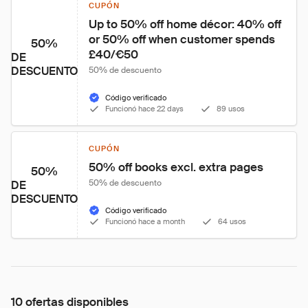
CUPÓN
Up to 50% off home décor: 40% off 
or 50% off when customer spends 
50%
£40/€50
DE
DESCUENTO
50% de descuento
Código verificado
Funcionó hace 22 days
89 usos
CUPÓN
50% off books excl. extra pages
50%
50% de descuento
DE
DESCUENTO
Código verificado
Funcionó hace a month
64 usos
10 ofertas disponibles