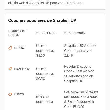
el sitio web de Snapfish UK para ver si funcionan.
Cupones populares de Snapfish UK
CÓDIGO DE
DESCUENTO
DESCRIPCIÓN
CUPÓN
Último
Snapfish UK Voucher
LCRD45
descuento:
Code - Last saved
$3,35
£2.49
Popular Discount
Último
SNAPPY40
Code - Last worked
descuento:
38 minutes ago on
$0,50
Snapfish UK
Get 50% Off Sitewide
FUN26
50% de
(excludes Photo Book
descuento
& Extra Pages) with
Code FUN26