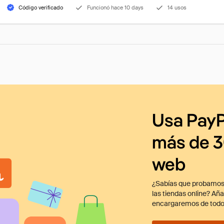
Código verificado
Funcionó hace 10 days
14 usos
Usa PayP
más de 3
web
¿Sabías que probamos
las tiendas online? Añ
encargaremos de todo