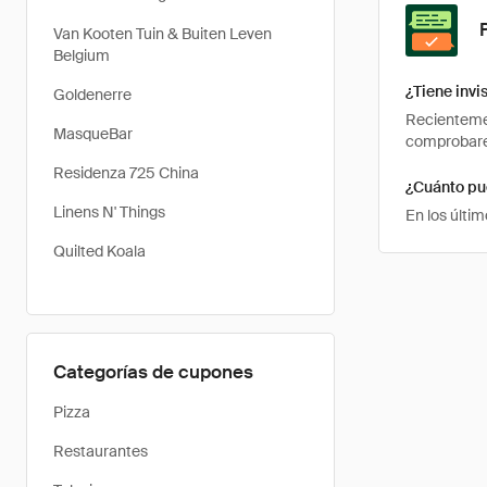
Van Kooten Tuin & Buiten Leven
Belgium
¿Tiene inv
Goldenerre
Recientemen
MasqueBar
comprobarem
Residenza 725 China
¿Cuánto pu
Linens N' Things
En los últi
Quilted Koala
Categorías de cupones
Pizza
Restaurantes