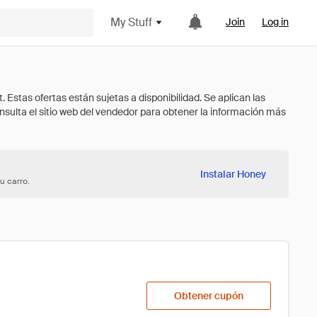
My Stuff
Join
Log in
Instalar Honey
u carro.
Obtener cupón