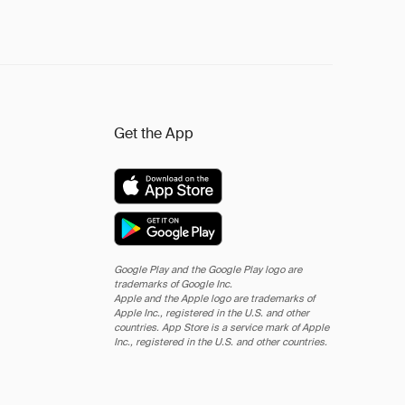
Get the App
Google Play and the Google Play logo are
trademarks of Google Inc.
Apple and the Apple logo are trademarks of
Apple Inc., registered in the U.S. and other
countries. App Store is a service mark of Apple
Inc., registered in the U.S. and other countries.