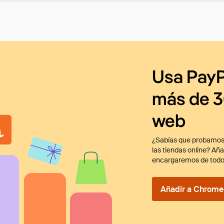
Usa PayP
más de 3
web
¿Sabías que probamos
las tiendas online? Añ
encargaremos de todo
Añadir a Chrome 