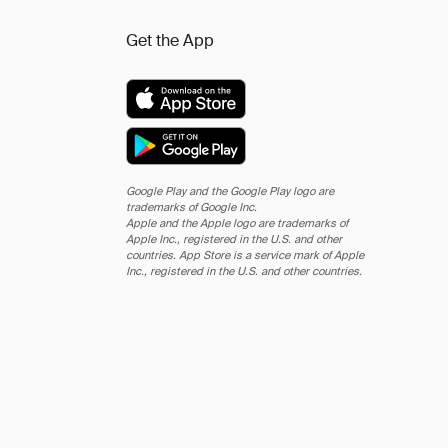
Get the App
Google Play and the Google Play logo are
trademarks of Google Inc.
Apple and the Apple logo are trademarks of
Apple Inc., registered in the U.S. and other
countries. App Store is a service mark of Apple
Inc., registered in the U.S. and other countries.