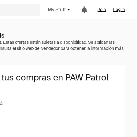
My Stuff
Join
Log in
ds
 tus compras en PAW Patrol
es
.