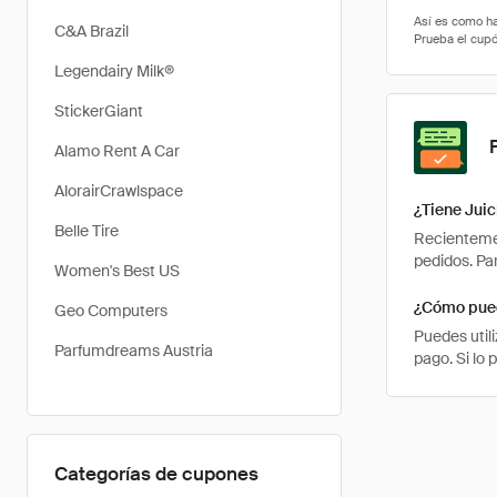
C&A Brazil
Legendairy Milk®
StickerGiant
Alamo Rent A Car
AlorairCrawlspace
¿Tiene Juic
Belle Tire
Recientemen
pedidos. Pa
Women's Best US
¿Cómo pued
Geo Computers
Puedes util
Parfumdreams Austria
pago. Si lo 
Categorías de cupones