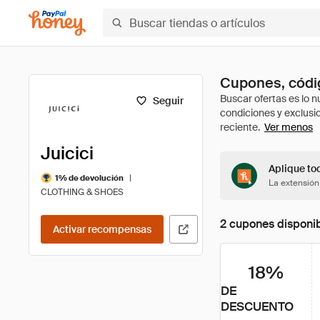
Cupones, códig
Seguir
Ver menos
Juicici
Aplique tod
|
1% de devolución
La extensión
CLOTHING & SHOES
2 cupones disponi
Activar recompensas
18%
DE
DESCUENTO