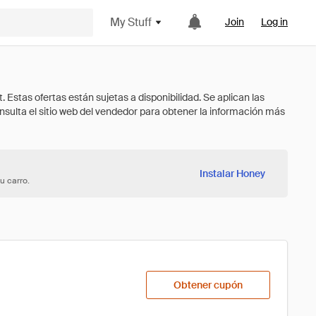
My Stuff
Join
Log in
Instalar Honey
u carro.
Obtener cupón