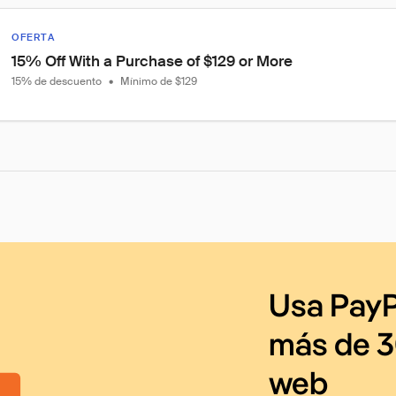
OFERTA
15% Off With a Purchase of $129 or More
15% de descuento
•
Mínimo de $129
Usa PayP
más de 3
web