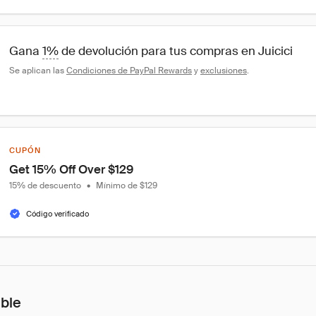
Gana 
1%
 de devolución para tus compras en Juicici
Se aplican las 
Condiciones de PayPal Rewards
 y 
exclusiones
.
CUPÓN
Get 15% Off Over $129
15% de descuento
•
Mínimo de $129
Código verificado
ible