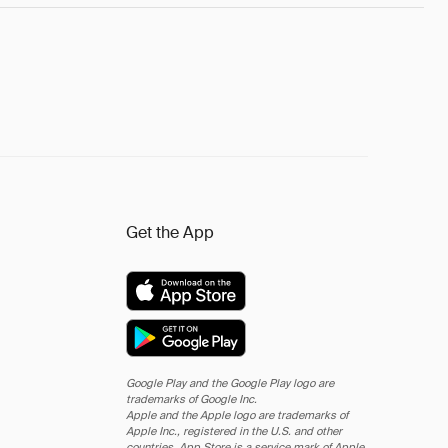
Get the App
Google Play and the Google Play logo are
trademarks of Google Inc.
Apple and the Apple logo are trademarks of
Apple Inc., registered in the U.S. and other
countries. App Store is a service mark of Apple