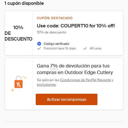
1 cupón disponible
CUPÓN DESTACADO
Use code: COUPERT10 for 10% off!
10%
10% de descuento
DE
DESCUENTO
Código verificado
Funcionó hace 15 days
49 usos
Gana 
7%
 de devolución para tus 
compras en Outdoor Edge Cutlery
Se aplican las 
Condiciones de PayPal Rewards
 y 
exclusiones
.
Activar recompensas