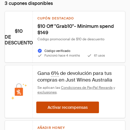
3 cupones disponibles
CUPÓN DESTACADO
$10 Off "Grab10"- Minimum spend 
$10
$149
DE
Código promocional de $10 de descuento
DESCUENTO
Código verificado
Funcionó hace 4 months
61 usos
Gana 
6%
 de devolución para tus 
compras en Just Wines Australia
Se aplican las 
Condiciones de PayPal Rewards
 y 
exclusiones
.
Activar recompensas
AÑADIR HONEY