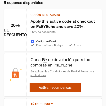
5 cupones disponibles
CUPÓN DESTACADO
Apply this active code at checkout 
20%
on PsEYEche and save 20%.
DE
20% de descuento
DESCUENTO
Código verificado
Funcionó hace 17 days
1 usos
Gana 
1%
 de devolución para tus 
compras en PsEYEche
Se aplican las 
Condiciones de PayPal Rewards
 y 
exclusiones
.
Activar recompensas
AÑADIR HONEY