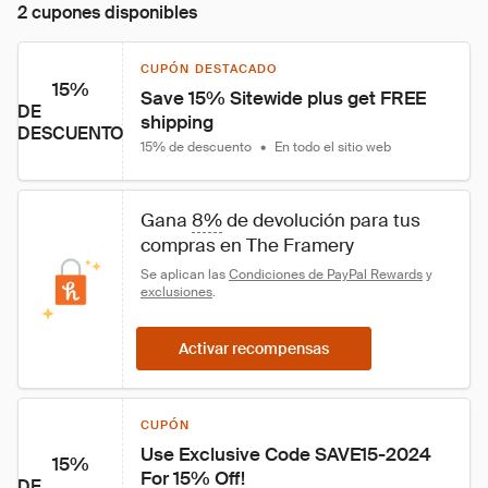
2 cupones disponibles
CUPÓN DESTACADO
15%
Save 15% Sitewide plus get FREE 
DE
shipping
DESCUENTO
15% de descuento
•
En todo el sitio web
Gana 
8%
 de devolución para tus 
compras en The Framery
Se aplican las 
Condiciones de PayPal Rewards
 y 
exclusiones
.
Activar recompensas
CUPÓN
Use Exclusive Code SAVE15-2024 
15%
For 15% Off!
DE