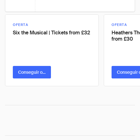
OFERTA
OFERTA
Six the Musical | Tickets from £32
Heathers The
from £30
Conseguir oferta
Conseguir 