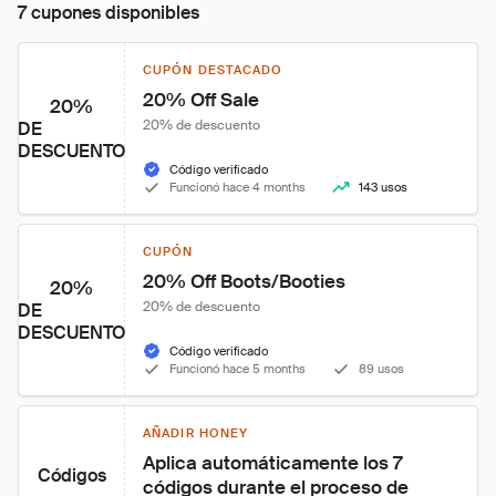
7 cupones disponibles
CUPÓN DESTACADO
20% Off Sale
20%
20% de descuento
DE
DESCUENTO
Código verificado
Funcionó hace 4 months
143 usos
CUPÓN
20% Off Boots/Booties
20%
20% de descuento
DE
DESCUENTO
Código verificado
Funcionó hace 5 months
89 usos
AÑADIR HONEY
Aplica automáticamente los 7 
Códigos
códigos durante el proceso de 