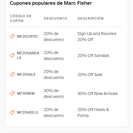
Cupones populares de Marc Fisher
CÓDIGO DE
DESCUENTO
DESCRIPCIÓN
CUPÓN
20% de
Sign Up and Receive
MF2023P20
descuento
20% Off
20% de
MF20SANDA
20% Off Sandals
LS
descuento
20% de
20% Off Sale
MF20SALE
descuento
30% de
30% Off New Arrivals
MF30NEW
descuento
20% de
20% Off Heels &
MF20HEELS
descuento
Pump