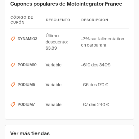
Cupones populares de Motointegrator France
CÓDIGO DE
DESCUENTO
DESCRIPCIÓN
CUPÓN
Último
-3% sur l'alimentation
DYNAMIQ3
descuento:
en carburant
$3,89
Variable
-€10 des 340€
PODIUM10
Variable
-€5 des 170 €
PODIUM5
Variable
-€7 des 240 €
PODIUM7
Ver más tiendas