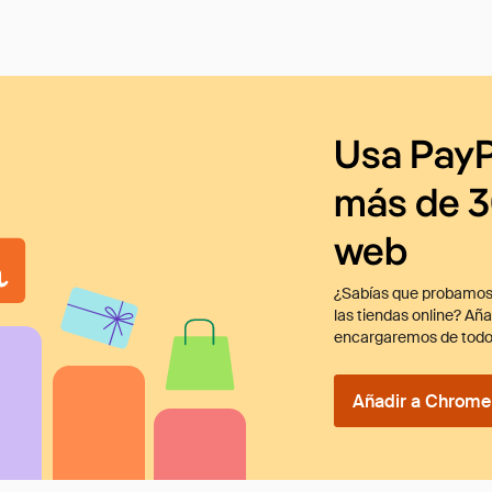
Usa PayP
más de 3
web
¿Sabías que probamos
las tiendas online? Añ
encargaremos de todo
Añadir a Chrome 