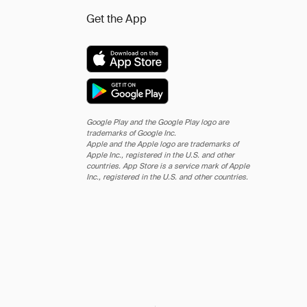
Get the App
Google Play and the Google Play logo are
trademarks of Google Inc.
Apple and the Apple logo are trademarks of
Apple Inc., registered in the U.S. and other
countries. App Store is a service mark of Apple
Inc., registered in the U.S. and other countries.