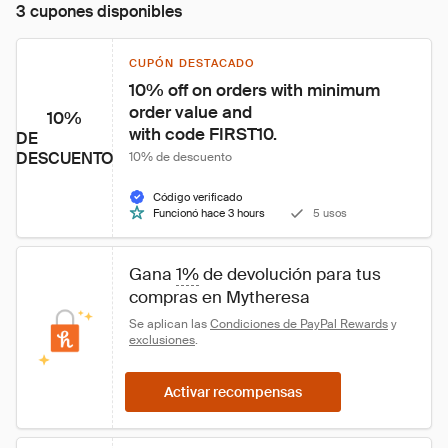
3 cupones disponibles
CUPÓN DESTACADO
10% off on orders with minimum 
order value and

10%
with code FIRST10.
DE
DESCUENTO
10% de descuento
Código verificado
Funcionó hace 3 hours
5 usos
Gana 
1%
 de devolución para tus 
compras en Mytheresa
Se aplican las 
Condiciones de PayPal Rewards
 y 
exclusiones
.
Activar recompensas