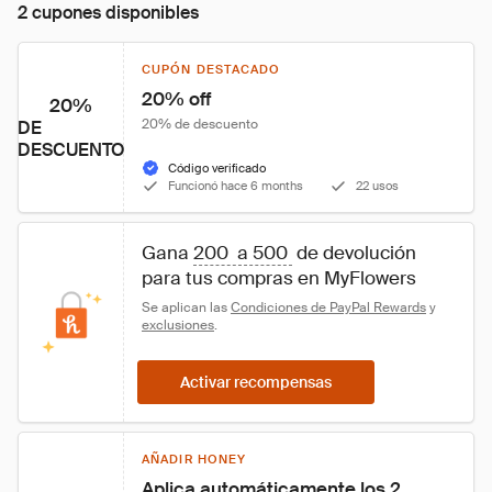
2 cupones disponibles
CUPÓN DESTACADO
20% off
20%
20% de descuento
DE
DESCUENTO
Código verificado
Funcionó hace 6 months
22 usos
Gana 
200  a 500 
 de devolución 
para tus compras en MyFlowers
Se aplican las 
Condiciones de PayPal Rewards
 y 
exclusiones
.
Activar recompensas
AÑADIR HONEY
Aplica automáticamente los 2 