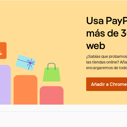
Usa PayP
más de 3
web
¿Sabías que probamos
las tiendas online? Añ
encargaremos de todo
Añadir a Chrome 