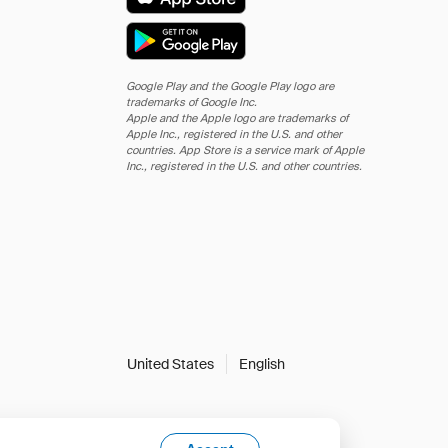
Google Play and the Google Play logo are
trademarks of Google Inc.
Apple and the Apple logo are trademarks of
Apple Inc., registered in the U.S. and other
countries. App Store is a service mark of Apple
Inc., registered in the U.S. and other countries.
United States
English