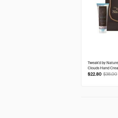
Tweak'd by Natur
Clouds Hand Cre
$22.80
$38.00