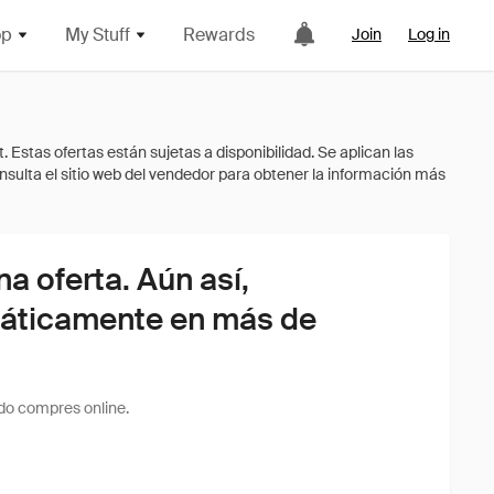
op
My Stuff
Rewards
Join
Log in
 oferta. Aún así,
áticamente en más de
do compres online.