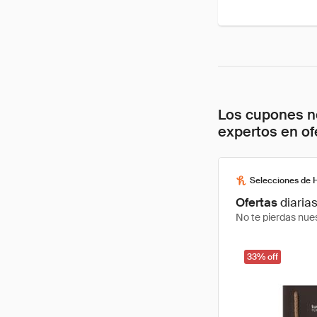
Los cupones no
expertos en of
Selecciones de 
Ofertas
diaria
No te pierdas nues
33% off