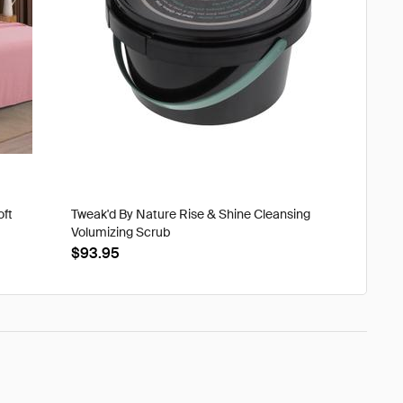
oft
Tweak'd By Nature Rise & Shine Cleansing
Volumizing Scrub
$93.95