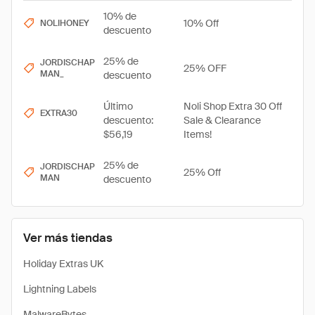
10% de
10% Off
NOLIHONEY
descuento
25% de
JORDISCHAP
25% OFF
MAN_
descuento
Último
Noli Shop Extra 30 Off
EXTRA30
descuento:
Sale & Clearance
$56,19
Items!
25% de
JORDISCHAP
25% Off
MAN
descuento
Ver más tiendas
Holiday Extras UK
Lightning Labels
MalwareBytes