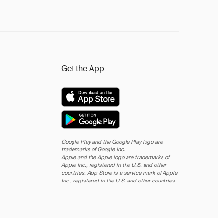
Get the App
Google Play and the Google Play logo are
trademarks of Google Inc.
Apple and the Apple logo are trademarks of
Apple Inc., registered in the U.S. and other
countries. App Store is a service mark of Apple
Inc., registered in the U.S. and other countries.