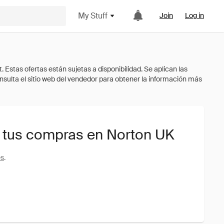
My Stuff
Join
Log in
 tus compras en Norton UK
es
.