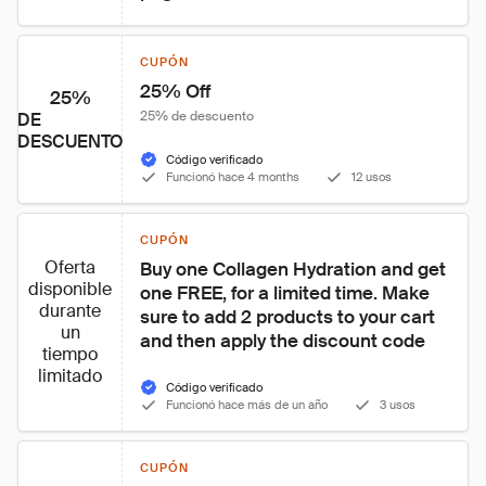
CUPÓN
25% Off
25%
25% de descuento
DE
DESCUENTO
Código verificado
Funcionó hace 4 months
12 usos
CUPÓN
Oferta
Buy one Collagen Hydration and get 
disponible
one FREE, for a limited time. Make 
durante
sure to add 2 products to your cart 
un
and then apply the discount code
tiempo
limitado
Código verificado
Funcionó hace más de un año
3 usos
CUPÓN