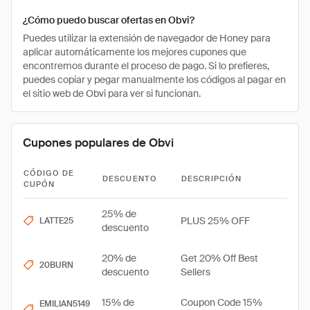
¿Cómo puedo buscar ofertas en Obvi?
Puedes utilizar la extensión de navegador de Honey para
aplicar automáticamente los mejores cupones que
encontremos durante el proceso de pago. Si lo prefieres,
puedes copiar y pegar manualmente los códigos al pagar en
el sitio web de Obvi para ver si funcionan.
Cupones populares de Obvi
CÓDIGO DE
DESCUENTO
DESCRIPCIÓN
CUPÓN
25% de
PLUS 25% OFF
LATTE25
descuento
20% de
Get 20% Off Best
20BURN
descuento
Sellers
15% de
Coupon Code 15%
EMILIAN5149