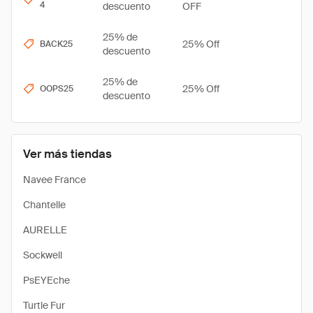
4
descuento
OFF
25% de
25% Off
BACK25
descuento
25% de
25% Off
OOPS25
descuento
Ver más tiendas
Navee France
Chantelle
AURELLE
Sockwell
PsEYEche
Turtle Fur