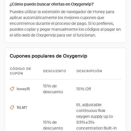
¿Cómo puedo buscar ofertas en Oxygenvip?
Puedes utilizar la extensión de navegador de Honey para
aplicar automáticamente los mejores cupones que
encontremos durante el proceso de pago. Si lo prefieres,
puedes copiar y pegar manualmente los códigos al pagar en
el sitio web de Oxygenvip para ver si funcionan.
Cupones populares de Oxygenvip
CÓDIGO DE
DESCUENTO
DESCRIPCIÓN
CUPÓN
15% de
15% Off
honey15
descuento
6L adjustable
15LMT
continuous flow
oxygen supply up to
15% de
93%±3%
descuento
concentration Built-in