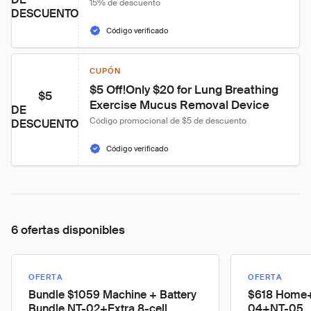
15% de descuento
DESCUENTO
Código verificado
CUPÓN
$5 Off!Only $20 for Lung Breathing 
$5
Exercise Mucus Removal Device
DE
Código promocional de $5 de descuento
DESCUENTO
Código verificado
6 ofertas disponibles
OFERTA
OFERTA
Bundle $1059 Machine + Battery
$618 Home+
Bundle NT-02+Extra 8-cell
04+NT-05