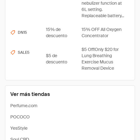
nebulizer function at
6L setting.
Replaceable battery...
15% de
15% OFF All Oxygen
DN15
descuento
Concentrator
$5 Off!Only $20 for
SALE5
$5 de
Lung Breathing
descuento
Exercise Mucus
Removal Device
Ver más tiendas
Perfume.com
POCOCO
YesStyle
Soul CBD