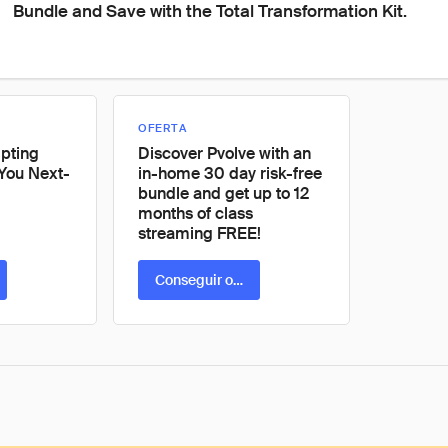
Bundle and Save with the Total Transformation Kit.
OFERTA
lpting
Discover Pvolve with an
 You Next-
in-home 30 day risk-free
bundle and get up to 12
months of class
streaming FREE!
ta
Conseguir oferta