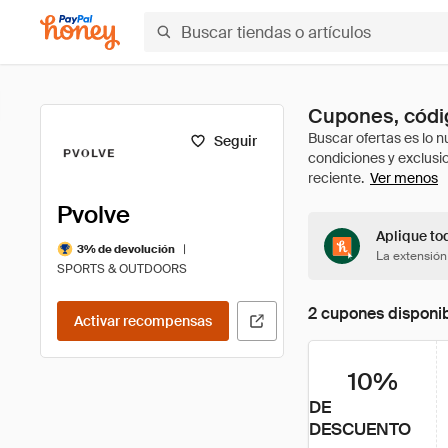
Cupones, códig
Seguir
Ver menos
Pvolve
Aplique tod
|
3% de devolución
La extensión
SPORTS & OUTDOORS
2 cupones disponi
Activar recompensas
10%
DE
DESCUENTO