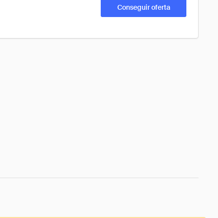
Conseguir oferta