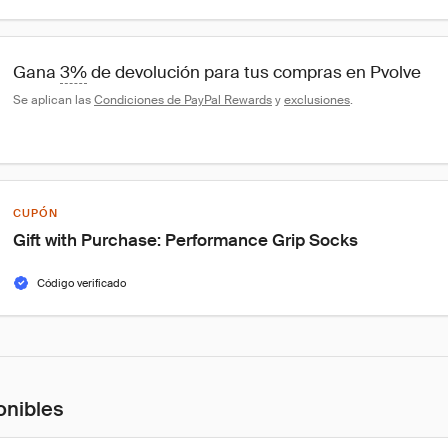
Gana 
3%
 de devolución para tus compras en Pvolve
Se aplican las 
Condiciones de PayPal Rewards
 y 
exclusiones
.
CUPÓN
Gift with Purchase: Performance Grip Socks
Código verificado
onibles