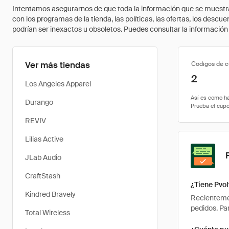
Intentamos asegurarnos de que toda la información que se muestra a
con los programas de la tienda, las políticas, las ofertas, los des
podrían ser inexactos u obsoletos. Puedes consultar la información m
Ver más tiendas
Códigos de 
2
Los Angeles Apparel
Durango
REVIV
Lilias Active
JLab Audio
CraftStash
¿Tiene Pvo
Kindred Bravely
Recientemen
pedidos. Pa
Total Wireless