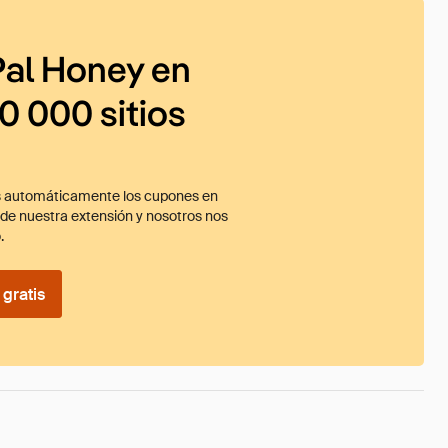
al Honey en
0 000 sitios
 automáticamente los cupones en
ade nuestra extensión y nosotros nos
.
gratis