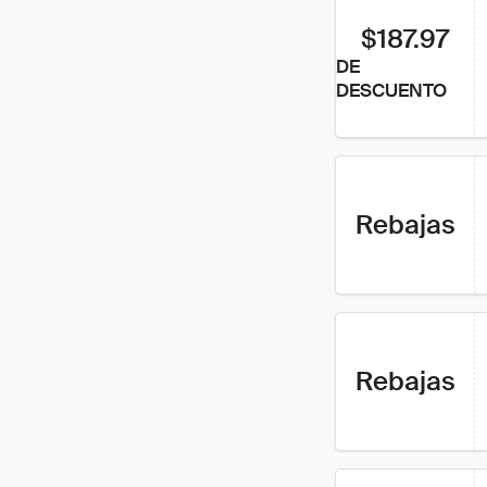
$187.97
DE
DESCUENTO
Rebajas
Rebajas