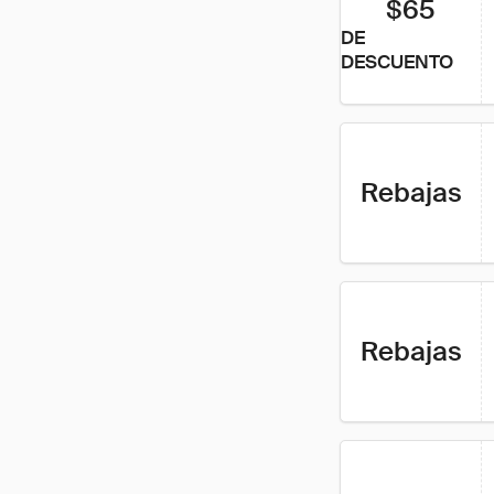
$65
DE
DESCUENTO
Rebajas
Rebajas