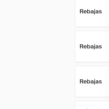
Rebajas
Rebajas
Rebajas