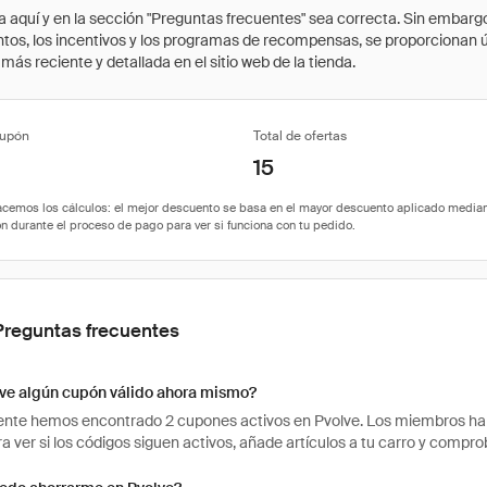
quí y en la sección "Preguntas frecuentes" sea correcta. Sin embargo, 
cuentos, los incentivos y los programas de recompensas, se proporcionan
ás reciente y detallada en el sitio web de la tienda.
cupón
Total de ofertas
15
Preguntas frecuentes
lve algún cupón válido ahora mismo?
te hemos encontrado 2 cupones activos en Pvolve. Los miembros han 
ra ver si los códigos siguen activos, añade artículos a tu carro y comp