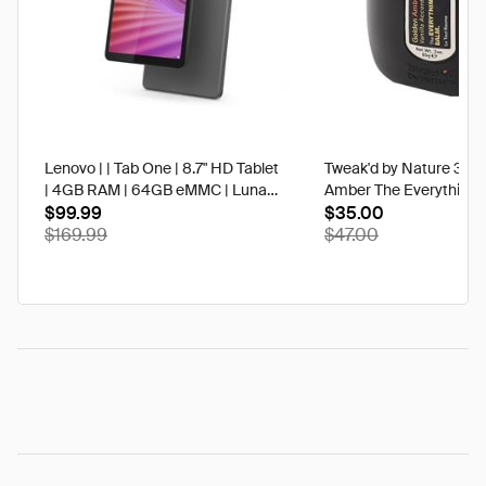
Lenovo | | Tab One | 8.7" HD Tablet
Tweak'd by Nature 3 oz
| 4GB RAM | 64GB eMMC | Luna
Amber The Everything 
Grey | Best Buy
$99.99
$35.00
$169.99
$47.00