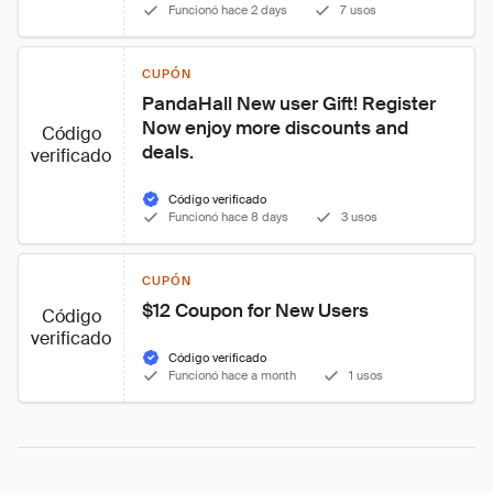
Funcionó hace 2 days
7 usos
CUPÓN
PandaHall New user Gift! Register 
Now enjoy more discounts and 
Código
deals.
verificado
Código verificado
Funcionó hace 8 days
3 usos
CUPÓN
$12 Coupon for New Users
Código
verificado
Código verificado
Funcionó hace a month
1 usos