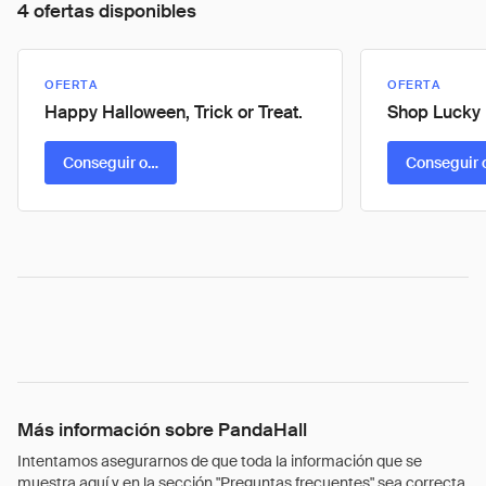
4 ofertas disponibles
OFERTA
OFERTA
Happy Halloween, Trick or Treat.
Shop Lucky 
Conseguir oferta
Conseguir 
Más información sobre PandaHall
Intentamos asegurarnos de que toda la información que se
muestra aquí y en la sección "Preguntas frecuentes" sea correcta.