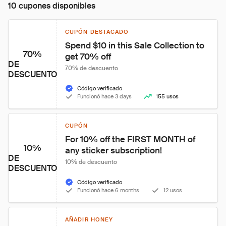
10 cupones disponibles
CUPÓN DESTACADO
Spend $10 in this Sale Collection to 
70%
get 70% off
DE
70% de descuento
DESCUENTO
Código verificado
Funcionó hace 3 days
155 usos
CUPÓN
For 10% off the FIRST MONTH of 
10%
any sticker subscription!
DE
10% de descuento
DESCUENTO
Código verificado
Funcionó hace 6 months
12 usos
AÑADIR HONEY