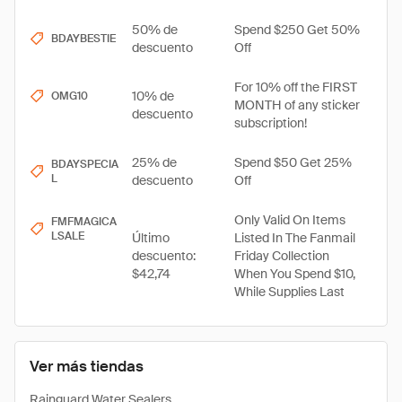
50% de
Spend $250 Get 50%
BDAYBESTIE
descuento
Off
For 10% off the FIRST
10% de
OMG10
MONTH of any sticker
descuento
subscription!
25% de
Spend $50 Get 25%
BDAYSPECIA
L
descuento
Off
Only Valid On Items
FMFMAGICA
LSALE
Último
Listed In The Fanmail
descuento:
Friday Collection
$42,74
When You Spend $10,
While Supplies Last
Ver más tiendas
Rainguard Water Sealers