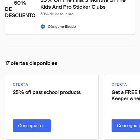
50% Off The First 3 Months Of The 
50%
Kids And Pro Sticker Clubs
DE
50% de descuento
DESCUENTO
Código verificado
17 ofertas disponibles
OFERTA
OFERTA
25% off past school products
Get a FREE 
Keeper whe
Conseguir oferta
Conseguir 