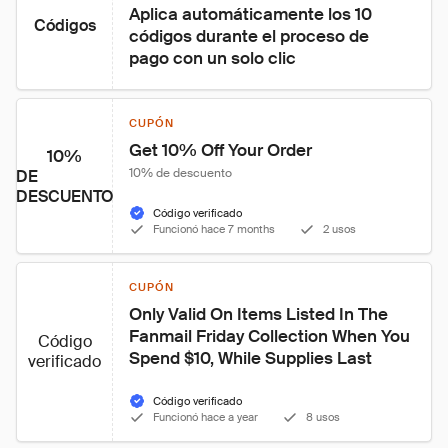
Aplica automáticamente los 10 
Códigos
códigos durante el proceso de 
pago con un solo clic
CUPÓN
Get 10% Off Your Order
10%
10% de descuento
DE
DESCUENTO
Código verificado
Funcionó hace 7 months
2 usos
CUPÓN
Only Valid On Items Listed In The 
Fanmail Friday Collection When You 
Código
Spend $10, While Supplies Last
verificado
Código verificado
Funcionó hace a year
8 usos