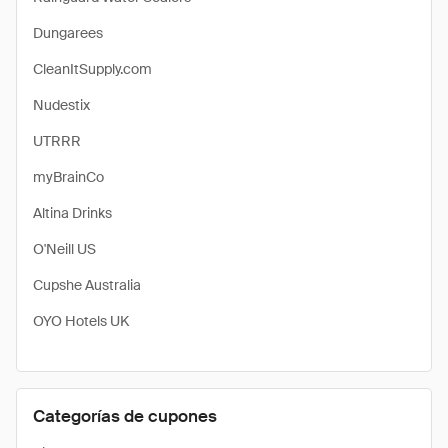
Dungarees
CleanItSupply.com
Nudestix
UTRRR
myBrainCo
Altina Drinks
O'Neill US
Cupshe Australia
OYO Hotels UK
Categorías de cupones