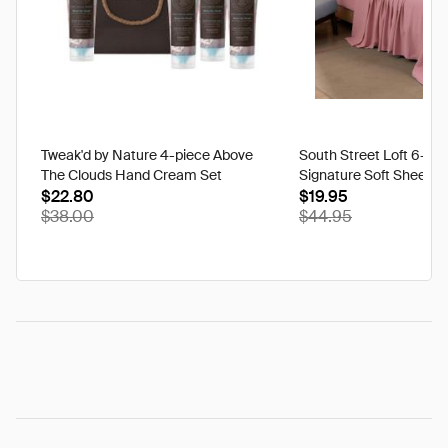
Tweak'd by Nature 4-piece Above
South Street Loft 6-pi
The Clouds Hand Cream Set
Signature Soft Sheet S
$22.80
$19.95
$38.00
$44.95