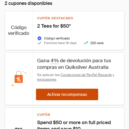
2 cupones disponibles
CUPÓN DESTACADO
2 Tees for $50*
Código
verificado
Código verificado
Funcionó hace 18 days
220 usos
Gana 
4%
 de devolución para tus 
compras en Quiksilver Australia
Se aplican las 
Condiciones de PayPal Rewards
 y 
exclusiones
.
Activar recompensas
CUPÓN
Spend $50 or more on full priced 
items and save $10